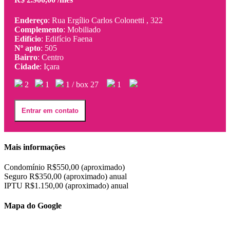
Endereço
: Rua Ergílio Carlos Colonetti , 322
Complemento
: Mobiliado
Edifício
: Edifício Faena
Nº apto
: 505
Bairro
: Centro
Cidade
: Içara
2
1
1 / box 27
1
Entrar em contato
Mais informações
Condomínio R$550,00 (aproximado)
Seguro R$350,00 (aproximado) anual
IPTU R$1.150,00 (aproximado) anual
Mapa do Google