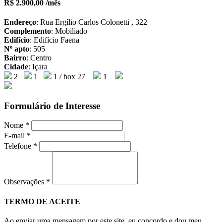
R$ 2.900,00 /mês
Endereço
: Rua Ergílio Carlos Colonetti , 322
Complemento
: Mobiliado
Edifício
: Edifício Faena
Nº apto
: 505
Bairro
: Centro
Cidade
: Içara
2
1
1 / box 27
1
Formulário de Interesse
Nome
*
E-mail
*
Telefone
*
Observações
*
TERMO DE ACEITE
Ao enviar uma mensagem por este site, eu concordo e dou meu