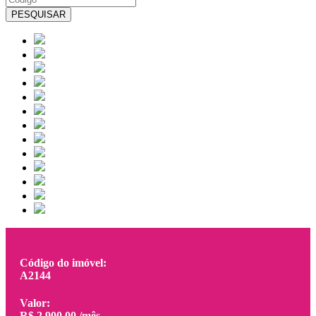
PESQUISAR
Código do imóvel
:
A2144
Valor
:
R$ 2.900,00 /mês