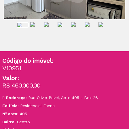
Código do imóvel
:
V10951
Valor
:
R$ 460.000,00
Endereço
: Rua Olivio Pavei, Apto 405 - Box 26
Edifício
: Residencial Faena
Nº apto
: 405
Bairro
: Centro