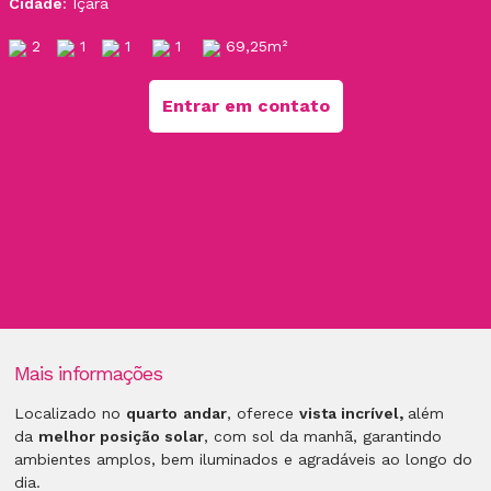
Cidade
: Içara
2
1
1
1
69,25m²
Entrar em contato
Mais informações
Localizado no
quarto
andar
, oferece
vista incrível,
além
da
melhor posição solar
, com sol da manhã, garantindo
ambientes amplos, bem iluminados e agradáveis ao longo do
dia.