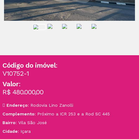
Código do imóvel
:
V10752-1
Valor
:
R$ 480.000,00
Endereço
: Rodovia Lino Zanolli
Complemento
: Próximo a ICR 253 e a Rod SC 445
Bairro
: Vila São José
Cidade
: Içara