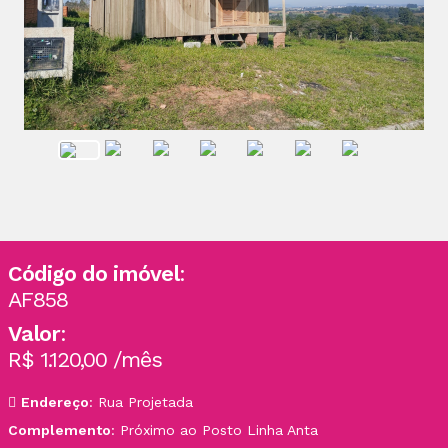
Código do imóvel
:
AF858
Valor
:
R$ 1.120,00 /mês
Endereço
: Rua Projetada
Complemento
: Próximo ao Posto Linha Anta