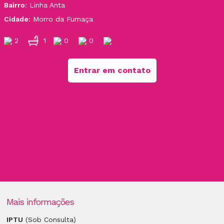
Bairro
: Linha Anta
Cidade
: Morro da Fumaça
2
1
0
0
Entrar em contato
Mais informações
IPTU
(Sob Consulta)